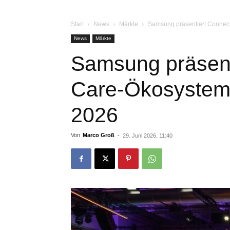
Start
News
Märkte
Samsung präsentiert Connec
News
Märkte
Samsung präsent
Care-Ökosystem 
2026
Von
Marco Groß
-
29. Juni 2026, 11:40