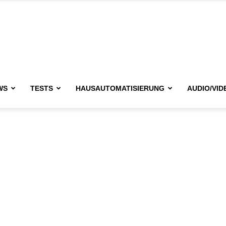
issimo.de
WS
TESTS
HAUSAUTOMATISIERUNG
AUDIO/VID