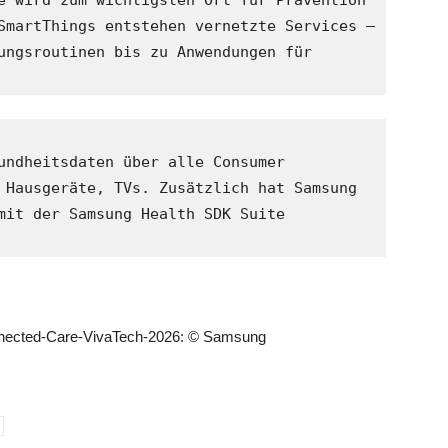
e wird zum wichtigsten Ort für Prävention 
SmartThings entstehen vernetzte Services – 
ungsroutinen bis zu Anwendungen für 
undheitsdaten über alle Consumer 
 Hausgeräte, TVs. Zusätzlich hat Samsung 
mit der Samsung Health SDK Suite 
ected-Care-VivaTech-2026: © Samsung