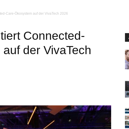
ted-Care-Ökosystem auf der VivaTech 2026
iert Connected-
auf der VivaTech