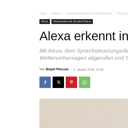
Start
News
Heimelektronik (Audio/Video)
Alexa 
News
Heimelektronik (Audio/Video)
Alexa erkennt i
Mit Alexa, dem Sprachsteuerungsdi
Wettervorhersagen abgerufen und 
Von
Birgitt Pötzsch
-
3. Januar 2019, 13:26