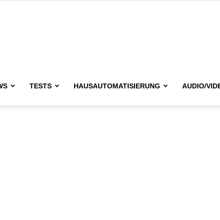
issimo.de
WS
TESTS
HAUSAUTOMATISIERUNG
AUDIO/VID