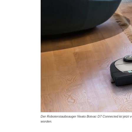
Der Roboterstaubsauger Neato Botvac D7 Connected ist jetzt vom
worden.