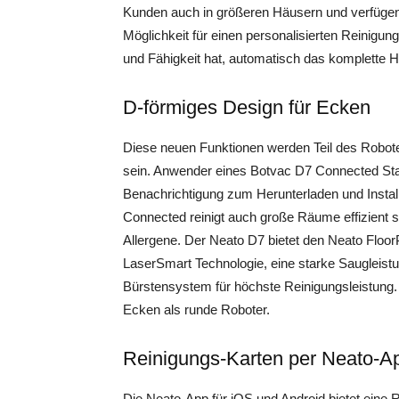
Kunden auch in größeren Häusern und verfügen
Möglichkeit für einen personalisierten Reinigun
und Fähigkeit hat, automatisch das komplette H
D-förmiges Design für Ecken
Diese neuen Funktionen werden Teil des Robote
sein. Anwender eines Botvac D7 Connected Sta
Benachrichtigung zum Herunterladen und Instal
Connected reinigt auch große Räume effizient 
Allergene. Der Neato D7 bietet den Neato FloorPl
LaserSmart Technologie, eine starke Saugleistu
Bürstensystem für höchste Reinigungsleistung.
Ecken als runde Roboter.
Reinigungs-Karten per Neato-A
Die Neato-App für iOS und Android bietet eine R