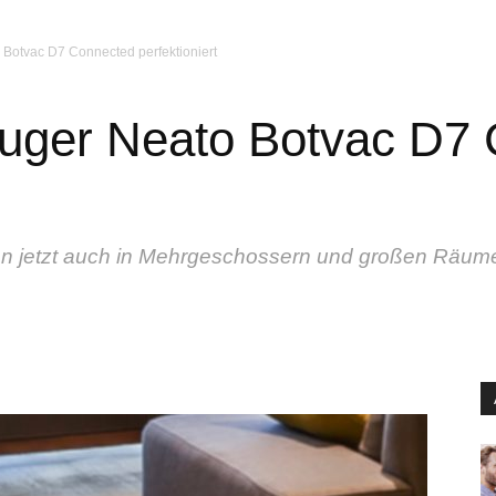
Botvac D7 Connected perfektioniert
uger Neato Botvac D7
en jetzt auch in Mehrgeschossern und großen Räum