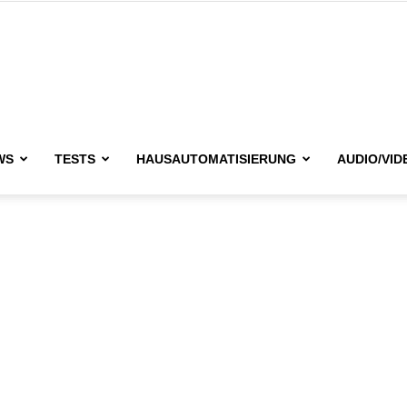
issimo.de
WS
TESTS
HAUSAUTOMATISIERUNG
AUDIO/VID