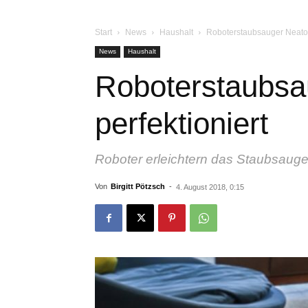
Start
News
Haushalt
Roboterstaubsauger Neato 
News
Haushalt
Roboterstaubsa
perfektioniert
Roboter erleichtern das Staubsaug
Von
Birgitt Pötzsch
-
4. August 2018, 0:15