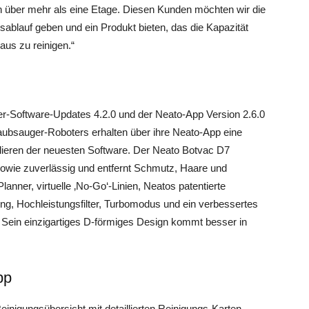
 über mehr als eine Etage. Diesen Kunden möchten wir die
gsablauf geben und ein Produkt bieten, das die Kapazität
aus zu reinigen.“
r-Software-Updates 4.2.0 und der Neato-App Version 2.6.0
ubsauger-Roboters erhalten über ihre Neato-App eine
lieren der neuesten Software. Der Neato Botvac D7
sowie zuverlässig und entfernt Schmutz, Haare und
anner, virtuelle ‚No-Go‘-Linien, Neatos patentierte
ng, Hochleistungsfilter, Turbomodus und ein verbessertes
 Sein einzigartiges D-förmiges Design kommt besser in
pp
einigungsübersicht mit detaillierten Reinigungs-Karten.