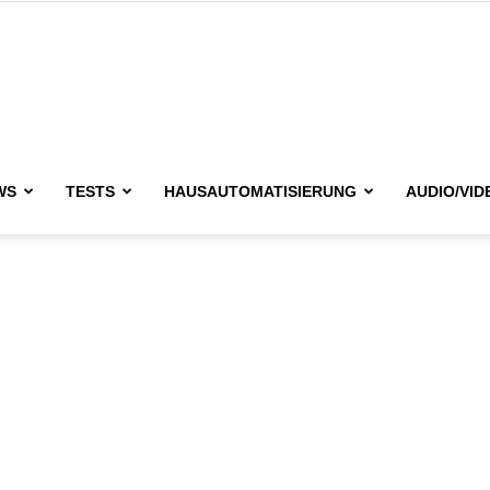
issimo.de
WS
TESTS
HAUSAUTOMATISIERUNG
AUDIO/VID