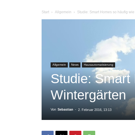
Start
Allgemein
Studie: Smart Homes so häufig wie
Allgemein
News
Hausautomatisierung
Studie: Smart
Wintergärten
Von
Sebastian
-
2. Februar 2016, 13:13