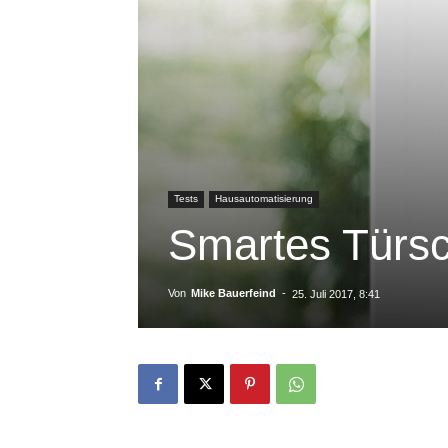
Tests
Hausautomatisierung
Smartes Türsc
Von
Mike Bauerfeind
-
25. Juli 2017, 8:41