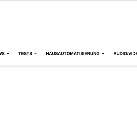
issimo.de
WS
TESTS
HAUSAUTOMATISIERUNG
AUDIO/VID