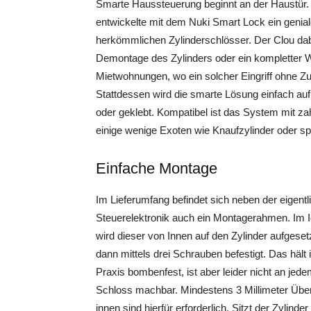
Smarte Haussteuerung beginnt an der Haustür. 
entwickelte mit dem Nuki Smart Lock ein genia
herkömmlichen Zylinderschlösser. Der Clou dab
Demontage des Zylinders oder ein kompletter We
Mietwohnungen, wo ein solcher Eingriff ohne Z
Stattdessen wird die smarte Lösung einfach auf
oder geklebt. Kompatibel ist das System mit za
einige wenige Exoten wie Knaufzylinder oder spe
Einfache Montage
Im Lieferumfang befindet sich neben der eigentl
Steuerelektronik auch ein Montagerahmen. Im Id
wird dieser von Innen auf den Zylinder aufgeset
dann mittels drei Schrauben befestigt. Das hält 
Praxis bombenfest, ist aber leider nicht an jed
Schloss machbar. Mindestens 3 Millimeter Übe
innen sind hierfür erforderlich. Sitzt der Zylinder t