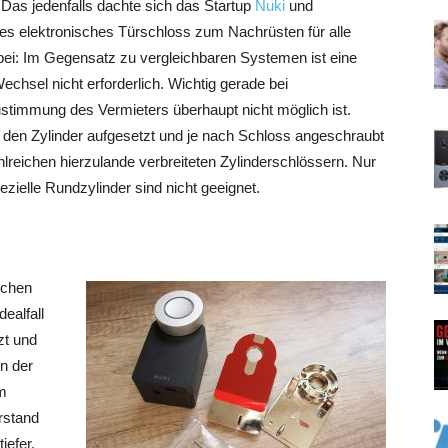
Das jedenfalls dachte sich das Startup
Nuki
und
les elektronisches Türschloss zum Nachrüsten für alle
ei: Im Gegensatz zu vergleichbaren Systemen ist eine
chsel nicht erforderlich. Wichtig gerade bei
ustimmung des Vermieters überhaupt nicht möglich ist.
 den Zylinder aufgesetzt und je nach Schloss angeschraubt
hlreichen hierzulande verbreiteten Zylinderschlössern. Nur
zielle Rundzylinder sind nicht geeignet.
ichen
ealfall
zt und
in der
em
rstand
iefer,