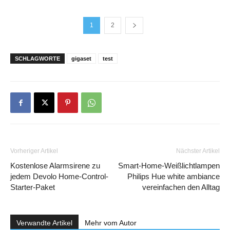
1
2
SCHLAGWORTE
gigaset
test
Vorheriger Artikel
Nächster Artikel
Kostenlose Alarmsirene zu
Smart-Home-Weißlichtlampen
jedem Devolo Home-Control-
Philips Hue white ambiance
Starter-Paket
vereinfachen den Alltag
Verwandte Artikel
Mehr vom Autor