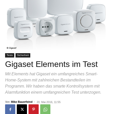
Tests
Sicherheit
Gigaset Elements im Test
Mit Elements hat Gigaset ein umfangreiches Smart-
Home-System mit zahlreichen Bestandteilen im
Programm. Wir haben das smarte Kontrollsystem mit
Alarmfunktion einem umfangreichen Test unterzogen.
Von
Mike Bauerfeind
-
20. Mai 2016, 11:55