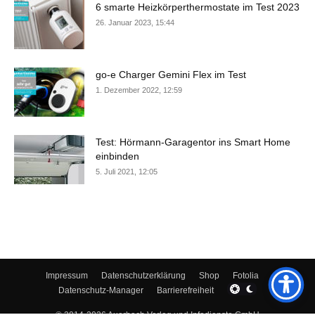
6 smarte Heizkörperthermostate im Test 2023
26. Januar 2023, 15:44
go-e Charger Gemini Flex im Test
1. Dezember 2022, 12:59
Test: Hörmann-Garagentor ins Smart Home
einbinden
5. Juli 2021, 12:05
Impressum
Datenschutzerklärung
Shop
Fotolia
Datenschutz-Manager
Barrierefreiheit
© 2014-2026 Auerbach Verlag und Infodienste GmbH