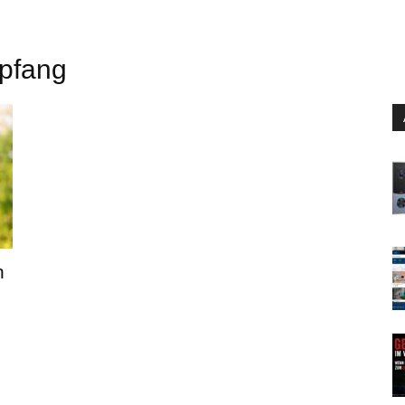
pfang
n