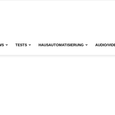
issimo.de
WS
TESTS
HAUSAUTOMATISIERUNG
AUDIO/VID