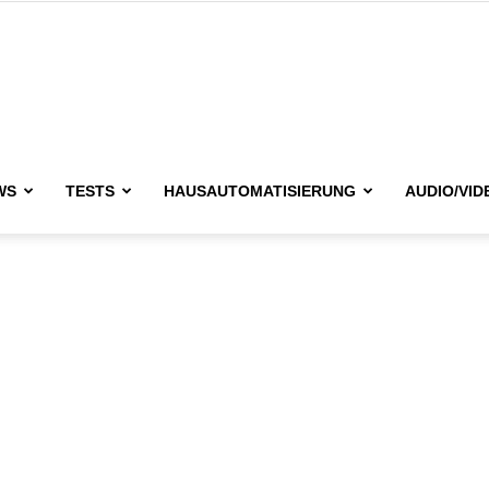
issimo.de
WS
TESTS
HAUSAUTOMATISIERUNG
AUDIO/VID