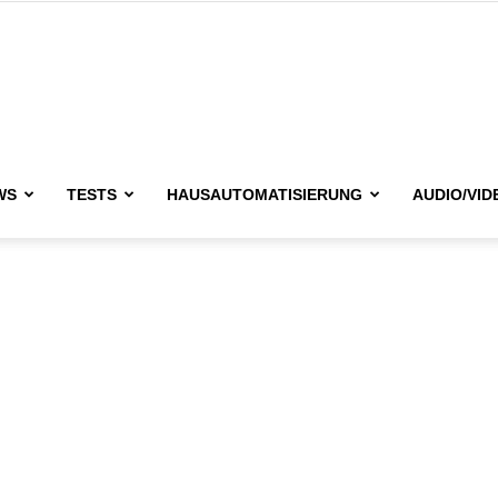
issimo.de
WS
TESTS
HAUSAUTOMATISIERUNG
AUDIO/VID