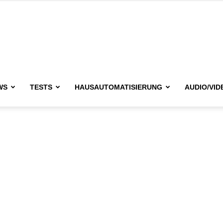
issimo.de
WS
TESTS
HAUSAUTOMATISIERUNG
AUDIO/VID