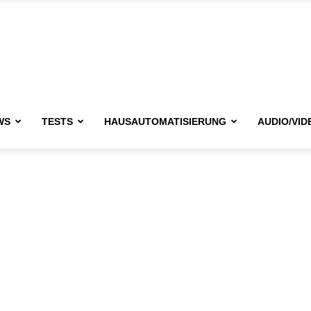
issimo.de
WS
TESTS
HAUSAUTOMATISIERUNG
AUDIO/VID