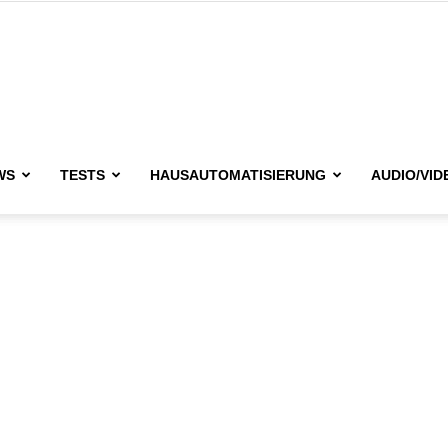
issimo.de
WS
TESTS
HAUSAUTOMATISIERUNG
AUDIO/VID