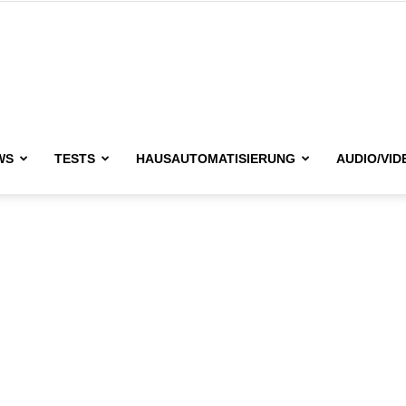
issimo.de
WS
TESTS
HAUSAUTOMATISIERUNG
AUDIO/VID