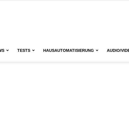
issimo.de
WS
TESTS
HAUSAUTOMATISIERUNG
AUDIO/VID