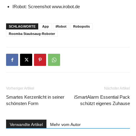
IRobot: Screenshot www.irobot.de
SCHLAGWORTE
App
iRobot
Robopolis
Roomba Staubsaug-Roboter
Vorheriger Artikel
Nächster Artikel
Smartes Kerzenlicht in seiner
iSmartAlarm Essential Pack
schönsten Form
schützt eigenes Zuhause
Verwandte Artikel
Mehr vom Autor