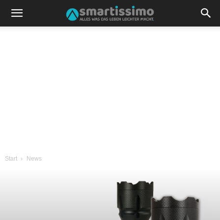
Start
News