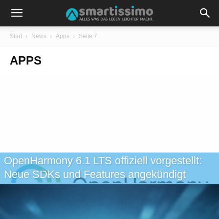
Start
News
Apps
Seite 7
APPS
OpenHarmony 6.1 LTS offiziell vorgestellt:
Neue SDKs und Features angekündigt