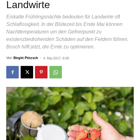
Landwirte
Eiskalte Frühlingsnächte bedeuten für Landwirte oft
Schlaflosigkeit. In der Blütezeit bis Ende Mai können
Nachttemperaturen um den Gefrierpunkt zu
existenzbedrohenden Schäden auf den Feldern führen.
Bosch hilft jetzt, die Ernte zu optimieren.
Von
Birgitt Pötzsch
-
4. Mai 2017, 8:00