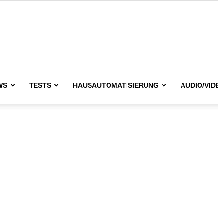
issimo.de
WS
TESTS
HAUSAUTOMATISIERUNG
AUDIO/VID