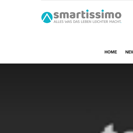
smart
HOME
NE