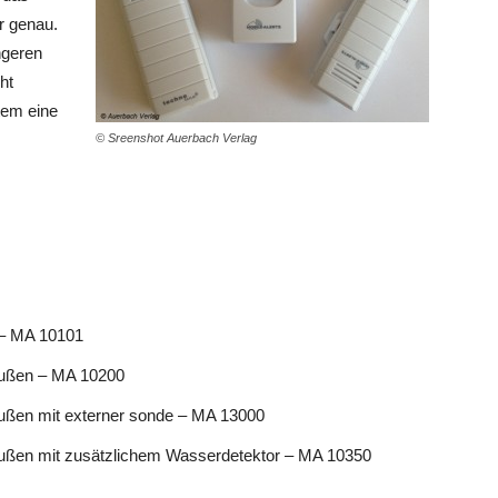
r genau.
ngeren
ht
stem eine
© Sreenshot Auerbach Verlag
 – MA 10101
außen – MA 10200
außen mit externer sonde – MA 13000
außen mit zusätzlichem Wasserdetektor – MA 10350