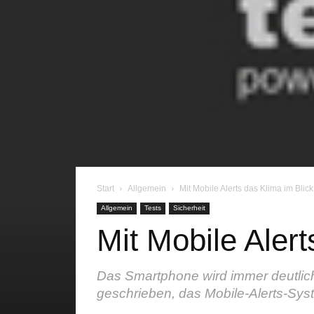
Start
Allgemein
Mit Mobile Alerts das Klima im Blick
Allgemein
Tests
Sicherheit
Mit Mobile Alert
Das Smartphone wird immer deutlic
geschrieben, das Mobile-Alerts-Syst