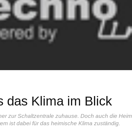
s das Klima im Blick
her zur Schaltzentrale zuhause. Doch auch die Hei
em ist dabei für das heimische Klima zuständig.